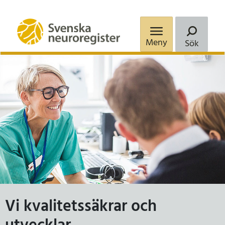
Meny
Sök
Vi kvalitetssäkrar och
Vi kvalitetssäkrar och