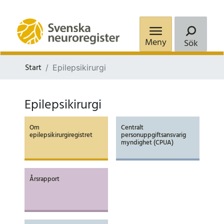
Meny
Sök
Start
Epilepsikirurgi
Epilepsikirurgi
Om
Centralt
epilepsikirurgiregistret
personuppgiftsansvarig
myndighet (CPUA)
Årsrapport