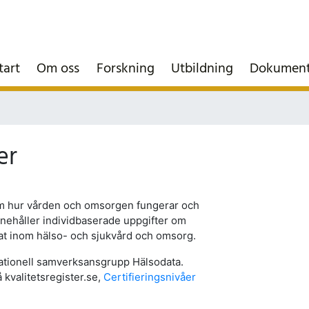
tart
Om oss
Forskning
Utbildning
Dokumen
er
 om hur vården och omsorgen fungerar och
 innehåller individbaserade uppgifter om
tat inom hälso- och sjukvård och omsorg.
 nationell samverksansgrupp Hälsodata.
 kvalitetsregister.se,
Certifieringsnivåer