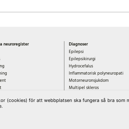
a neuroregister
Diagnoser
Epilepsi
s
Epilepsikirurgi
ing
Hydrocefalus
ning
Inflammatorisk polyneuropati
ent
Motorneuronsjukdom
t
Multipel skleros
 data
Myastenia gravis
r (cookies) för att webbplatsen ska fungera så bra som mö
Narkolepsi
e.
Neuromuskulära sjukdomar NMi
Parkinsons sjukdom
Svår neurovaskulär huvudvärk