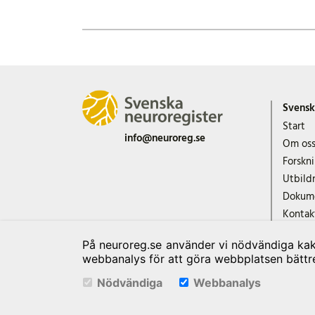
Svensk
Start
info@neuroreg.se
Om os
Forskn
Utbild
Dokum
Kontak
Export
På neuroreg.se använder vi nödvändiga kako
webbanalys för att göra webbplatsen bättr
Nödvändiga
Webbanalys